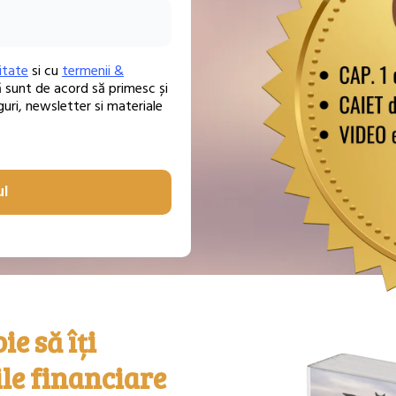
itate
si cu
termenii &
ă sunt de acord să primesc și
nguri, newsletter si materiale
ul
ie să îți
le financiare