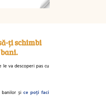
să-ți schimbi
bani.
re le va descoperi pas cu
i banilor și
ce poți faci