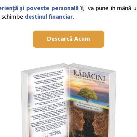
eriență și poveste personală
îți va pune în mână 
ți schimbe
destinul financiar.
Descarcă Acum