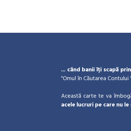
... când banii îți scapă pr
"Omul în Căutarea Contului V
Această carte te va îmbogă
acele lucruri pe care nu le