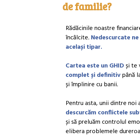
de familie?
Rădăcinile noastre financia
încâlcite.
Nedescurcate ne 
același tipar.
Cartea este un GHID
și te 
complet și definitiv
până la
și împlinire cu banii.
Pentru asta, unii dintre noi 
descurcăm conflictele subt
și să preluăm controlul emo
elibera problemele dureroas