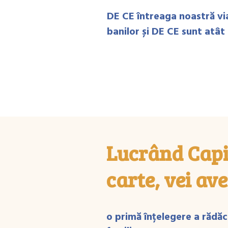
DE CE întreaga noastră via
banilor și DE CE sunt atât
Lucrând Capit
carte, vei ave
o primă înțelegere a rădăci