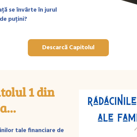
ță se învârte în jurul
 de puțini?
Descarcă Capitolul
olul 1 din
a...
nilor tale financiare de