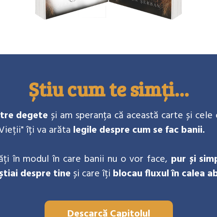
Știu cum te simți...
intre degete
și am speranța că această carte și cele 
ieții" îți va arăta
legile despre cum se fac banii.
ți în modul în care banii nu o vor face,
pur și sim
 știai despre tine
și care îți
blocau fluxul în calea a
Descarcă Capitolul