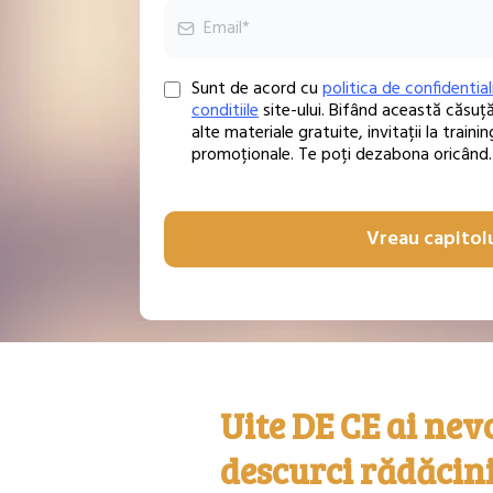
Sunt de acord cu
politica de confidential
conditiile
site-ului. Bifând această căsuț
alte materiale gratuite, invitații la traini
promoționale. Te poți dezabona oricând.
Vreau capitol
Uite DE CE ai nevo
descurci rădăcini